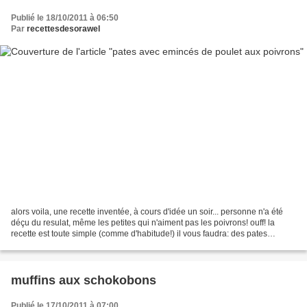
Publié le 18/10/2011 à 06:50
Par
recettesdesorawel
alors voila, une recette inventée, à cours d'idée un soir... personne n'a été
déçu du resulat, même les petites qui n'aiment pas les poivrons! ouff! la
recette est toute simple (comme d'habitude!) il vous faudra: des pates
(quantités selon vos envies!)...
muffins aux schokobons
Publié le 17/10/2011 à 07:00