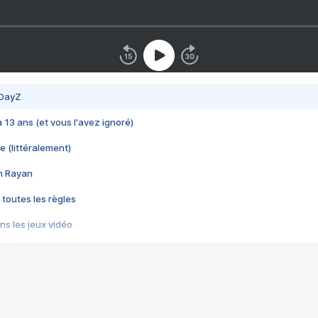
 DayZ
 a 13 ans (et vous l'avez ignoré)
e (littéralement)
im Rayan
 toutes les règles
s les jeux vidéo
us choquant de Rockstar ? - Le scandale BULLY
e plus moche de Steam
du RÊVE tourne au CAUCHEMAR