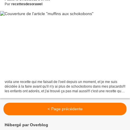
Par
recettesdesorawel
voila une recette qui me faisait de l'oeil depuis un moment, et je me suis
décidée à la faire avant qu'il n'y ai plus de schockobons dans mes placards!!!
les enfants ont adorés, et j'ai trouvé ça pas mal aussi!!! c'est une recette que
j'ai trouvé sur...
< Page précédente
Hébergé par Overblog