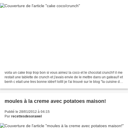
voila un cake trop trop bon si vous aimez la coco et le chocolat crunch!! il me
restait une tablette de crunch et j'avais envie de le mettre dans un gateau!! et
benh c etait une tres bonne idée!! lollll je l'ai trouvé sur le blog "la cuisine de
coralie",...
moules à la creme avec potatoes maison!
Publié le 28/01/2012 à 04:15
Par
recettesdesorawel