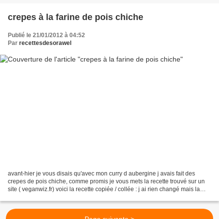
crepes à la farine de pois chiche
Publié le 21/01/2012 à 04:52
Par
recettesdesorawel
avant-hier je vous disais qu'avec mon curry d aubergine j avais fait des
crepes de pois chiche, comme promis je vous mets la recette trouvé sur un
site ( veganwiz.fr) voici la recette copiée / collée : j ai rien changé mais la
prochaine fois je mettrais...