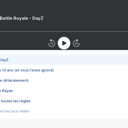
 Battle Royale - DayZ
 DayZ
 a 13 ans (et vous l'avez ignoré)
e (littéralement)
im Rayan
 toutes les règles
s les jeux vidéo
us choquant de Rockstar ? - Le scandale BULLY