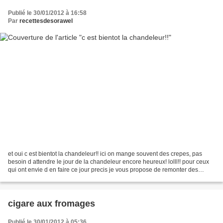
Publié le 30/01/2012 à 16:58
Par
recettesdesorawel
et oui c est bientot la chandeleur!! ici on mange souvent des crepes, pas
besoin d attendre le jour de la chandeleur encore heureux! lolll!! pour ceux
qui ont envie d en faire ce jour precis je vous propose de remonter des
recettes de crepes deja postées...
cigare aux fromages
Publié le 30/01/2012 à 05:36