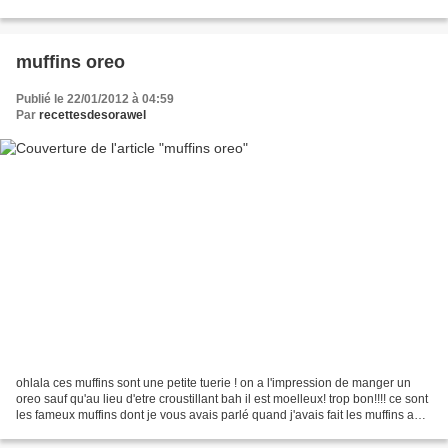
a testé aujourd...
muffins oreo
Publié le 22/01/2012 à 04:59
Par
recettesdesorawel
ohlala ces muffins sont une petite tuerie ! on a l'impression de manger un
oreo sauf qu'au lieu d'etre croustillant bah il est moelleux! trop bon!!!! ce sont
les fameux muffins dont je vous avais parlé quand j'avais fait les muffins aux
carambars pour...