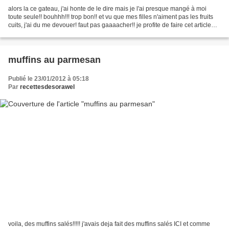
alors la ce gateau, j'ai honte de le dire mais je l'ai presque mangé à moi
toute seule!! bouhhh!!! trop bon!! et vu que mes filles n'aiment pas les fruits
cuits, j'ai du me devouer! faut pas gaaaacher!! je profite de faire cet article
pour faire une dedicace...
muffins au parmesan
Publié le 23/01/2012 à 05:18
Par
recettesdesorawel
voila, des muffins salés!!!!! j'avais deja fait des muffins salés ICI et comme