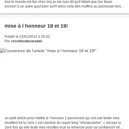
tout le monde est fan chez moi je me suis dit qu'il fallait que j'en fasse
encore! à un autre gout bien sur!!! alors voila des muffins au parmesan tres
bon, à deguster plutot...
mise à l honneur 18 et 19!
Publié le 22/01/2012 à 20:22
Par
recettesdesorawel
un petit article pour mettre à l honneur 2 personnes qui ont osé tester mes
recettes! lol la 1ere c est caroline du super blog "ohmacuisine", c est pas la
1ere fois qu elle teste mes recettes et je la remercie pour sa confiance!! elle