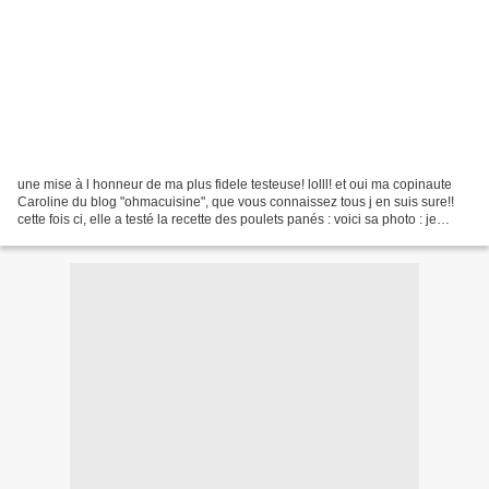
une mise à l honneur de ma plus fidele testeuse! lolll! et oui ma copinaute
Caroline du blog "ohmacuisine", que vous connaissez tous j en suis sure!!
cette fois ci, elle a testé la recette des poulets panés : voici sa photo : je
remercie Caroline, piur...