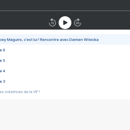
bey Maguire, c'est lui ! Rencontre avec Damien Witecka
e 6
e 5
e 4
e 3
s créatrices de la VF !
e 2
e 1
e Mektoub My Love arrive enfin ! Rencontre avec Shaïn Boumedine et Sal