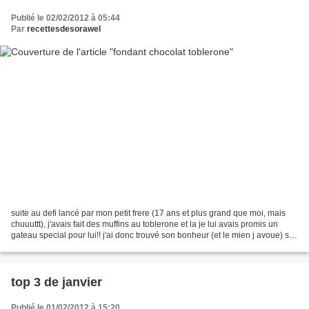
Publié le 02/02/2012 à 05:44
Par
recettesdesorawel
suite au defi lancé par mon petit frere (17 ans et plus grand que moi, mais
chuuuttt), j'avais fait des muffins au toblerone et la je lui avais promis un
gateau special pour lui!! j'ai donc trouvé son bonheur (et le mien j avoue) sur
le blog "des lys...
top 3 de janvier
Publié le 01/02/2012 à 15:20