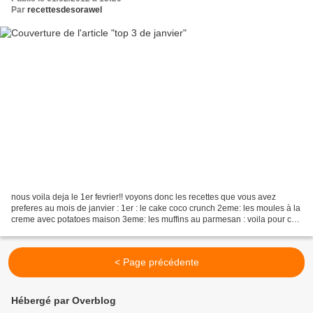
Par
recettesdesorawel
nous voila deja le 1er fevrier!! voyons donc les recettes que vous avez
preferes au mois de janvier : 1er : le cake coco crunch 2eme: les moules à la
creme avec potatoes maison 3eme: les muffins au parmesan : voila pour ce
mois ci, j espere que vous aimerez...
< Page précédente
Hébergé par Overblog