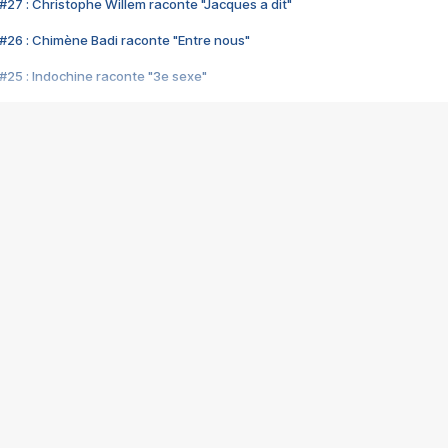
#27 : Christophe Willem raconte "Jacques a dit"
#26 : Chimène Badi raconte "Entre nous"
#25 : Indochine raconte "3e sexe"
#24 : Zaho raconte "C'est chelou"
#23 : Patrick Bruel raconte "Au café des délices"
#22 : Kyo raconte "Le chemin"
#21 : Nolwenn Leroy raconte "Cassé"
#20 : Patrick Hernandez raconte "Born to be alive"
#19 : Lorie raconte "Près de moi"
#18 : Michael Jones raconte "A nos actes manqués" (avec Jean-Jacque
#17 : Khaled raconte "Aïcha"
#16 : Corneille raconte "Parce qu'on vient de loin"
#15 : Indochine raconte "L'aventurier"