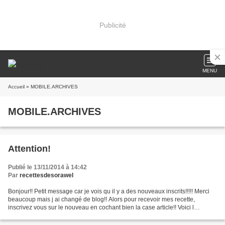
Publicité
MENU
Accueil
» MOBILE.ARCHIVES
MOBILE.ARCHIVES
Attention!
Publié le 13/11/2014 à 14:42
Par
recettesdesorawel
Bonjour!! Petit message car je vois qu il y a des nouveaux inscrits!!!!! Merci
beaucoup mais j ai changé de blog!! Alors pour recevoir mes recette,
inscrivez vous sur le nouveau en cochant bien la case article!! Voici l
adresse de mon nouveau blog, celui...