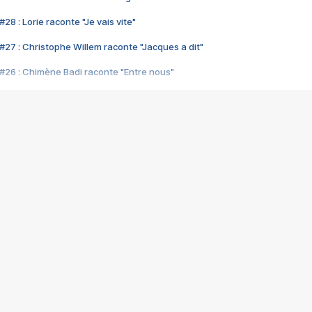
28 : Lorie raconte "Je vais vite"
#27 : Christophe Willem raconte "Jacques a dit"
#26 : Chimène Badi raconte "Entre nous"
#25 : Indochine raconte "3e sexe"
#24 : Zaho raconte "C'est chelou"
#23 : Patrick Bruel raconte "Au café des délices"
#22 : Kyo raconte "Le chemin"
#21 : Nolwenn Leroy raconte "Cassé"
#20 : Patrick Hernandez raconte "Born to be alive"
#19 : Lorie raconte "Près de moi"
#18 : Michael Jones raconte "A nos actes manqués" (avec Jean-Jacque
#17 : Khaled raconte "Aïcha"