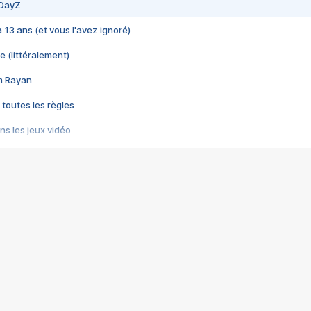
 DayZ
 a 13 ans (et vous l'avez ignoré)
e (littéralement)
im Rayan
 toutes les règles
s les jeux vidéo
us choquant de Rockstar ? - Le scandale BULLY
e plus moche de Steam
du RÊVE tourne au CAUCHEMAR
pendant 8 heures
it… à tort
umiliés par un jeu vidéo
ire - Final Fantasy 8