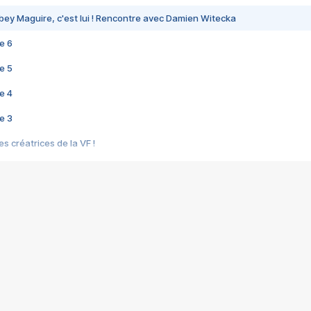
bey Maguire, c'est lui ! Rencontre avec Damien Witecka
e 6
e 5
e 4
e 3
s créatrices de la VF !
e 2
e 1
e Mektoub My Love arrive enfin ! Rencontre avec Shaïn Boumedine et Sal
i : après Toni en famille
elle réalise le bouleversant Dites lui que je l'aime
ais ! Rencontre autour de Vie privée de Rebecca Zlotowski