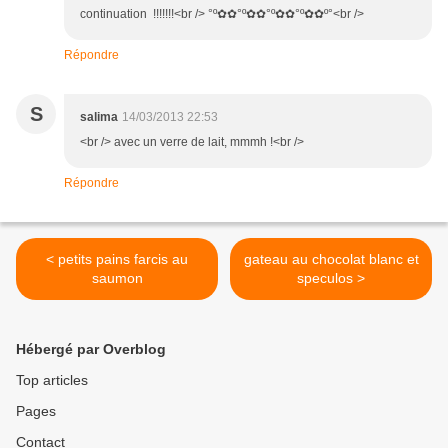
continuation !!!!!!!<br /> °º✿✿°º✿✿°º✿✿°º✿✿º°<br />
Répondre
S
salima
14/03/2013 22:53
<br /> avec un verre de lait, mmmh !<br />
Répondre
< petits pains farcis au
gateau au chocolat blanc et
saumon
speculos >
Hébergé par Overblog
Top articles
Pages
Contact