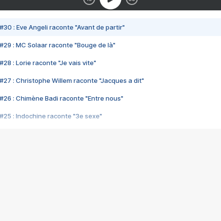
#30 : Eve Angeli raconte "Avant de partir"
#29 : MC Solaar raconte "Bouge de là"
28 : Lorie raconte "Je vais vite"
#27 : Christophe Willem raconte "Jacques a dit"
#26 : Chimène Badi raconte "Entre nous"
#25 : Indochine raconte "3e sexe"
#24 : Zaho raconte "C'est chelou"
#23 : Patrick Bruel raconte "Au café des délices"
#22 : Kyo raconte "Le chemin"
#21 : Nolwenn Leroy raconte "Cassé"
#20 : Patrick Hernandez raconte "Born to be alive"