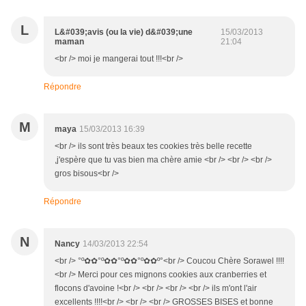
L
L&#039;avis (ou la vie) d&#039;une
15/03/2013
maman
21:04
<br /> moi je mangerai tout !!!<br />
Répondre
M
maya
15/03/2013 16:39
<br /> ils sont très beaux tes cookies très belle recette
,j'espère que tu vas bien ma chère amie <br /> <br /> <br />
gros bisous<br />
Répondre
N
Nancy
14/03/2013 22:54
<br /> °º✿✿°º✿✿°º✿✿°º✿✿º°<br /> Coucou Chère Sorawel !!!!
<br /> Merci pour ces mignons cookies aux cranberries et
flocons d'avoine !<br /> <br /> <br /> <br /> ils m'ont l'air
excellents !!!!<br /> <br /> <br /> GROSSES BISES et bonne