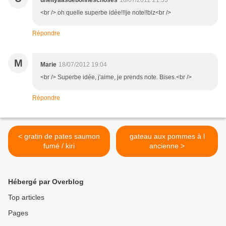
uneliyaasdebonneschoses
18/07/2012 21:55
<br /> oh quelle superbe idée!!!je note!!biz<br />
Répondre
M
Marie
18/07/2012 19:04
<br /> Superbe idée, j'aime, je prends note. Bises.<br />
Répondre
< gratin de pates saumon
gateau aux pommes à l
fumé / kiri
ancienne >
Hébergé par Overblog
Top articles
Pages