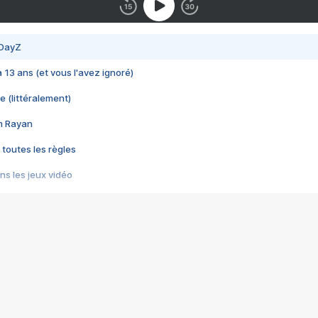
 DayZ
 a 13 ans (et vous l'avez ignoré)
e (littéralement)
im Rayan
 toutes les règles
s les jeux vidéo
us choquant de Rockstar ? - Le scandale BULLY
e plus moche de Steam
du RÊVE tourne au CAUCHEMAR
pendant 8 heures
it… à tort