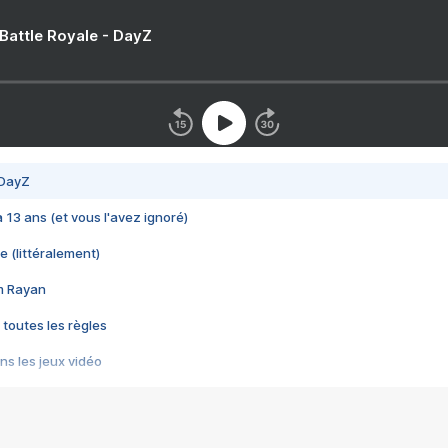
 Battle Royale - DayZ
 DayZ
 a 13 ans (et vous l'avez ignoré)
e (littéralement)
im Rayan
 toutes les règles
s les jeux vidéo
us choquant de Rockstar ? - Le scandale BULLY
e plus moche de Steam