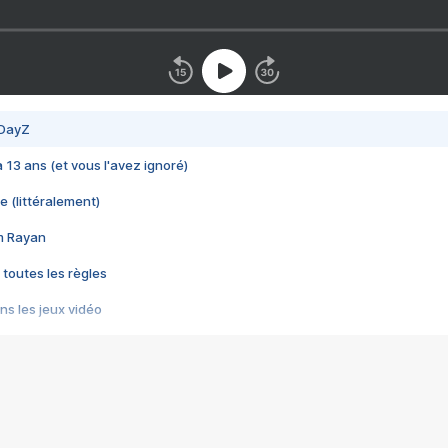
 DayZ
 a 13 ans (et vous l'avez ignoré)
e (littéralement)
im Rayan
 toutes les règles
s les jeux vidéo
us choquant de Rockstar ? - Le scandale BULLY
e plus moche de Steam
du RÊVE tourne au CAUCHEMAR