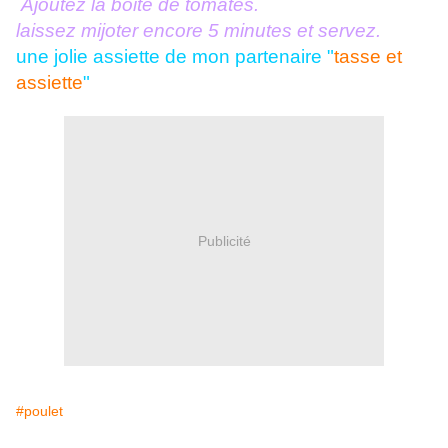
Ajoutez la boite de tomates.
laissez mijoter encore 5 minutes et servez.
une jolie assiette de mon partenaire "
tasse et
assiette
"
Publicité
#poulet