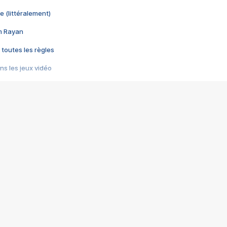
e (littéralement)
im Rayan
 toutes les règles
s les jeux vidéo
us choquant de Rockstar ? - Le scandale BULLY
e plus moche de Steam
du RÊVE tourne au CAUCHEMAR
pendant 8 heures
it… à tort
umiliés par un jeu vidéo
ire - Final Fantasy 8
ti un empire - Age of Empires