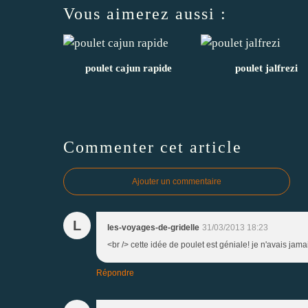
Vous aimerez aussi :
poulet cajun rapide
poulet jalfrezi
Commenter cet article
Ajouter un commentaire
L
les-voyages-de-gridelle
31/03/2013 18:23
<br /> cette idée de poulet est géniale! je n'avais jam
Répondre