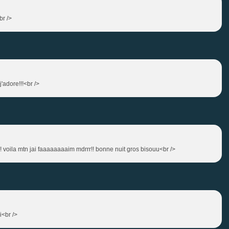
br />
j'adore!!!<br />
!! voila mtn jai faaaaaaaaim mdrrr!! bonne nuit gros bisouu<br />
i<br />