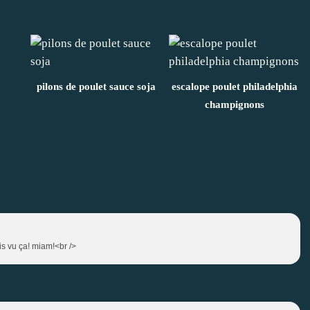
pilons de poulet sauce soja
escalope poulet philadelphia
champignons
ais vu ça! miam!<br />