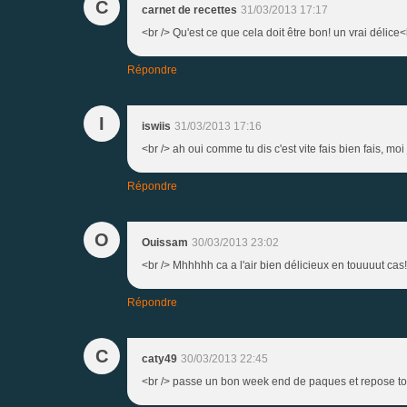
C
carnet de recettes
31/03/2013 17:17
<br /> Qu'est ce que cela doit être bon! un vrai délice<
Répondre
I
iswiis
31/03/2013 17:16
<br /> ah oui comme tu dis c'est vite fais bien fais, moi 
Répondre
O
Ouissam
30/03/2013 23:02
<br /> Mhhhhh ca a l'air bien délicieux en touuuut cas
Répondre
C
caty49
30/03/2013 22:45
<br /> passe un bon week end de paques et repose to